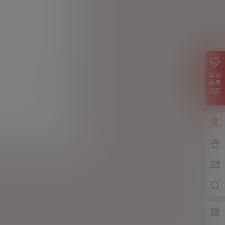
解锁
会员
提交
权限