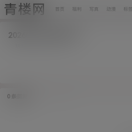
青楼网
首页
福利
写真
动漫
标
2026010110381347
0
17
1月1日
0 条回复
A
M
作品作者
管理员
欢迎您，新朋友，感谢参与互动！