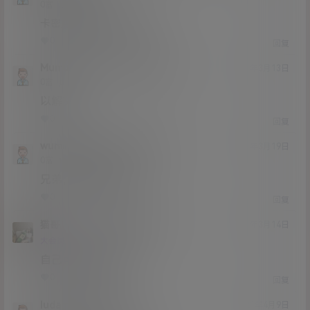
Lv0
0富
卡密购买后在哪看卡号啊
0
0
回复
Mumumumu
Mumumumu
@
21年3月13日
Lv0
0富
以解决
0
0
回复
wumingshi
Mumumumu
@
21年3月19日
Lv0
0富
兄弟，清晰度高不高
0
0
回复
猫哥
Mumumumu
A
M
21年3月14日
@
Lv12
大会员
子爵
自己可以提取卡密
0
0
回复
ludameng
猫哥
A
M
21年4月9日
@