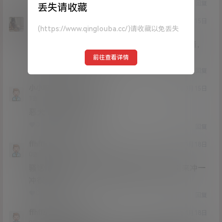
0
0
回复
丢失请收藏
意志刀锋
21年3月15日
(https://www.qinglouba.cc/)请收藏以免丢失
Lv0
大会员
0富
不可否认，恶犬，完具，私人3女人身材又好，够骚，
B够美，但恶犬更优一些~
前往查看详情
2
1
回复
小小呀呀
意志刀锋
@
21年3月15日
Lv1
1富
恶犬主要是骚话不多
0
0
回复
ffhffh
小小呀呀
@
24年1月18日
Lv0
0富
骚话虽然不多，但每套视频里zw很销魂，用来冲一
冲很可以
0
0
回复
ffhffh
意志刀锋
@
24年1月18日