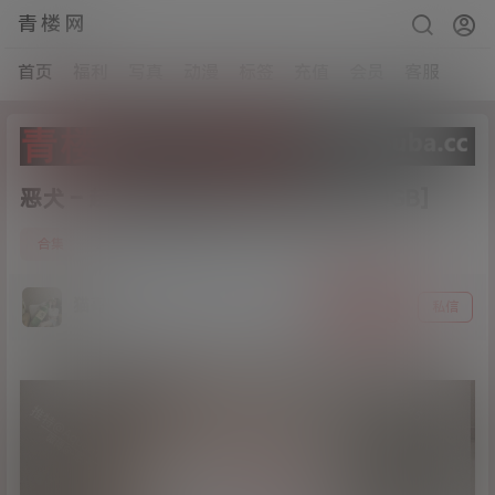
青楼网
首页
福利
写真
动漫
标签
充值
会员
客服
恶犬 – 超清视频图包原版[修复合集40GB]
37
合集
21年3月12日
猫哥
关注
私信