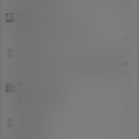
0
0
回复
lzufull
偶也111
@
21年3月13日
Lv0
0富
下载完毕统一解压 不能单独解压
0
0
回复
梨涡
lzufull
@
21年3月17日
Lv0
大会员
0富
全部下载完了 统一解压还是提示非压缩文件怎么办
0
0
回复
猫哥
梨涡
A
M
21年3月17日
@
Lv12
大会员
子爵
全部下载完后才能解压
0
0
回复
花间一壶酒
21年3月12日
Lv0
0富
怎么都是损坏的