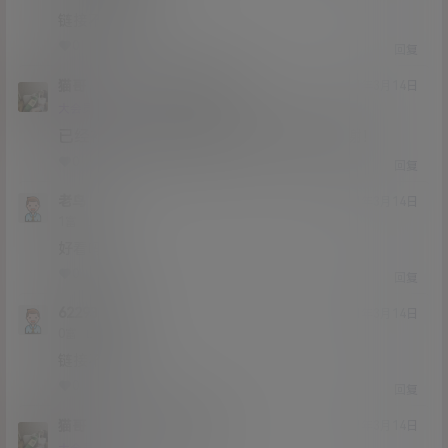
链接不存在啊
0
0
回复
猫哥
y1721169850
A
M
21年3月14日
@
Lv12
大会员
子爵
已经补好，请勿在线解压，各位大神，谢谢！
0
0
回复
老鸟
21年3月14日
Lv1
1富
好看吗？
0
0
回复
622933749
21年3月14日
Lv0
0富
链接不存在
0
0
回复
猫哥
622933749
A
M
21年3月14日
@