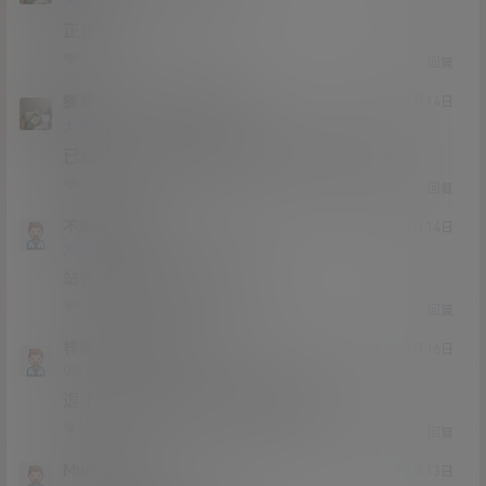
Lv12
大会员
子爵
正在补
0
0
回复
猫哥
622933749
A
M
21年3月14日
@
Lv12
大会员
子爵
已经补好，请勿在线解压，各位大神，谢谢！
0
0
回复
不知名lslsp
21年3月14日
Lv0
大会员
0富
站长，能说说恶犬退圈了嘛？
0
0
回复
梓境
不知名lslsp
@
21年3月16日
Lv0
0富
退个鸡，没钱用了还是要继续出来卖
0
0
回复
Mumumumu
21年3月13日