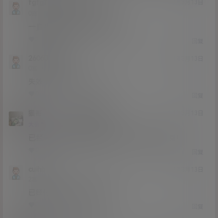
fgfgfg343434
猫哥
A
M
21年3月13日
@
Lv0
0富
一直提示太多未支付的订单
0
0
回复
2606048052
21年3月13日
Lv0
0富
失效了，楼主补一下啊
0
0
回复
猫哥
2606048052
A
M
21年3月13日
@
Lv12
大会员
子爵
已经补好，请勿在线解压，各位大神，谢谢！
0
0
回复
cuihb
21年3月13日
Lv2
2富
已经付钱了但是链接不存在
0
0
回复