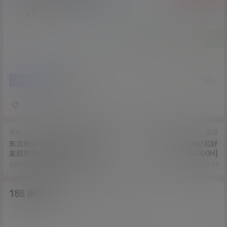
5
￥
37
4
海报分享
收藏
合集
恶犬
资源
资源
东北极品白虎美女杨鑫磊送男
不知名-小姐姐身材超好
友超诱惑私拍泄露流出 大眼长
[2v/200M]
腿女神级罕见白虎妹纸
2021-3-11 17:54:49
2021-3-12 14:47:47
[8p+1v/92M]
188 条回复
A
M
作品作者
管理员
欢迎您，新朋友，感谢参与互动！
确认修改