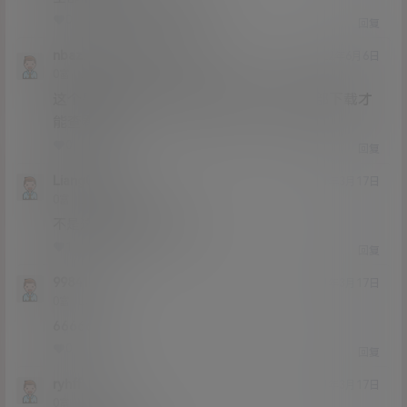
0
1
回复
nbazmye
Mumumumu
@
22年6月6日
Lv0
0富
这个是分卷压缩，不能单个解压，只能全部下载才
能查看
0
0
回复
Liang0328
21年3月17日
Lv0
0富
不是这东西怎么解压啊
1
0
回复
99841
21年3月17日
Lv0
0富
6666666
0
0
回复
ryhff
21年3月17日
Lv0
0富