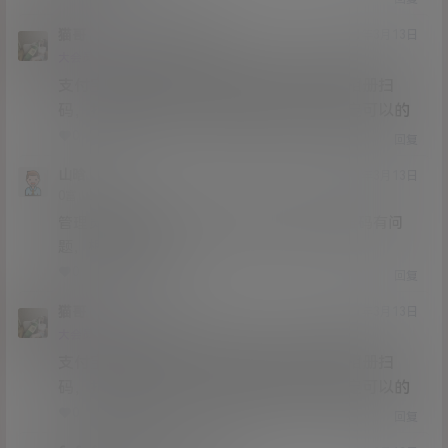
猫哥
大树13252
A
M
21年3月13日
@
Lv12
大会员
子爵
支付宝在修复，你不把微信二维码保存在相册扫
码，打开直接扫码，或者电脑打开，是肯定可以的
0
0
回复
山晗
21年3月13日
Lv0
0富
管理员能不能出来说说，购买会员的那个二维码有问
题，根本交易不了
0
0
回复
猫哥
山晗
A
M
21年3月13日
@
Lv12
大会员
子爵
支付宝在修复，你不把微信二维码保存在相册扫
码，打开直接扫码，或者电脑打开，是肯定可以的
0
0
回复