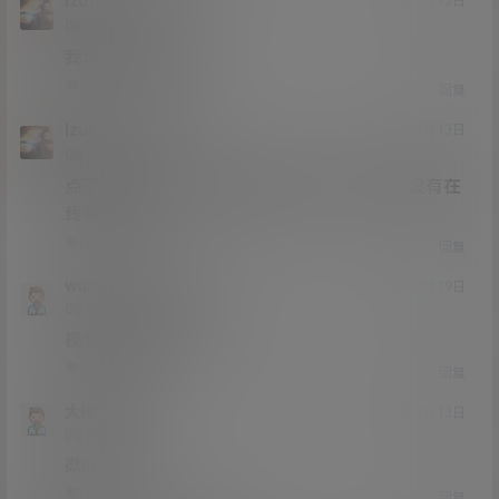
lzufull
猫哥
A
M
21年3月13日
@
Lv0
0富
我没有在线解压啊
0
0
回复
lzufull
猫哥
A
M
21年3月13日
@
Lv0
0富
点了下载进去页面 显示链接不存在。我从来没有在
线解压过。
0
0
回复
wumingshi
lzufull
@
21年3月19日
Lv0
0富
视频清晰度高不高
0
0
回复
大树13252
21年3月13日
Lv0
0富
微信无法支付
0
0
回复