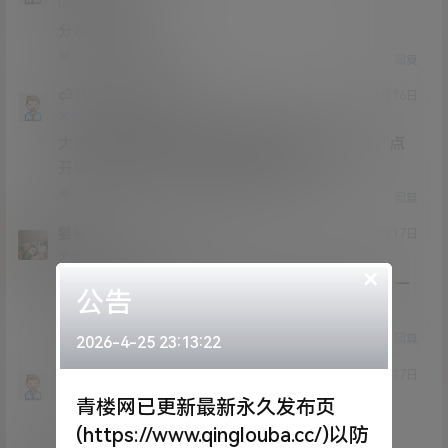
Lv0
0富
分卷解压看不见？
2
0
回复
c319
xiaoxiaoxiao
@
21年3月16日
Lv0
大会员
0富
大佬怎么分卷解压，后面备注都是001什么的，点
开哪个文件夹，然后里面有好多子文件
0
0
回复
猫哥
c319
A
M
21年3月17日
@
Lv12
大会员
子爵
×
所有文件必须全部下载完后才能解压，解压其中一
公告
个就可以了
0
0
回复
2026-4-25 23:13:22
11211
猫哥
A
M
21年3月17日
@
Lv0
0富
青楼网已更新最新永久发布页
大佬，解压哪个啊
(https://www.qinglouba.cc/)以防