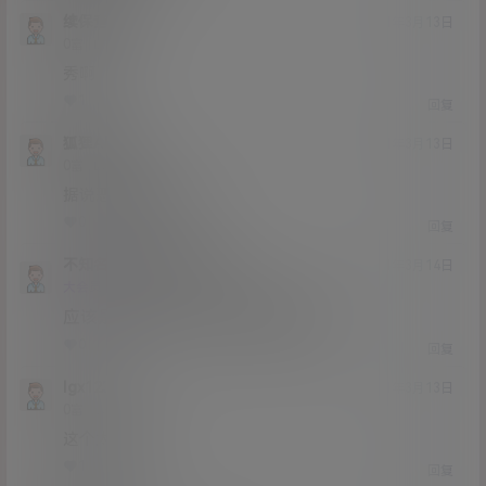
续保查询
21年3月13日
Lv0
0富
秀啊
1
0
回复
狐狸ABC
21年3月13日
Lv0
0富
据说恶犬要退圈了？
0
0
回复
不知名lslsp
狐狸ABC
@
21年3月14日
Lv0
大会员
0富
应该是，wb上面大小号都写着已退
0
0
回复
lgx123
21年3月13日
Lv0
0富
这个太喜欢了
1
0
回复