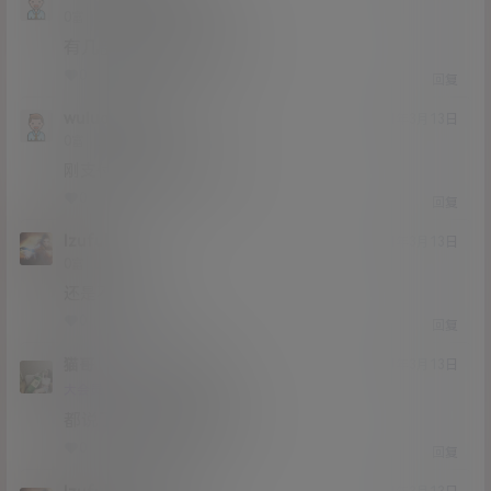
Lv0
0富
有几部？还是说有更新
0
0
回复
wuluoshuang
21年3月13日
Lv0
0富
刚支付了还是不能下载
0
0
回复
lzufull
21年3月13日
Lv0
0富
还是不能下载
0
0
回复
猫哥
lzufull
A
M
21年3月13日
@
Lv12
大会员
子爵
都说了不要在线解压啊
0
1
回复