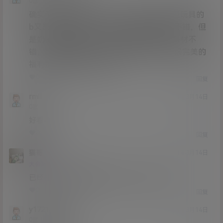
Lv0
0富
确实不错，玩具奶子很大，身材也不错，但玩具的
b又黑又烂不好看。私人玩物身材和b都算不错，但
是奶子看着很科技，只有恶犬样子好看，身材不
错，奶子又大又粉，b还是极品粉b，算是最完美的
福利姬，比这俩个好多了
0
0
回复
rmll
21年3月14日
Lv0
0富
好看吗
0
0
回复
猫哥
A
M
21年3月14日
Lv12
大会员
子爵
已经补好，请勿在线解压，各位大神，谢谢！
0
0
回复
y1721169850
21年3月14日
Lv0
0富