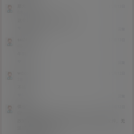
恶犬123
21年3月13日
Lv0
0富
这个怎么弄啊 下载了不行啊
0
0
回复
ssshhhhh
21年3月13日
Lv0
0富
牛啊
0
0
回复
wdxxxx
21年3月12日
Lv2
2富
不错
0
0
回复
偶也111
21年3月12日
Lv0
0富
改好了后缀，解压的时候显示该文件为非压缩文件，无
法打开是什么问题