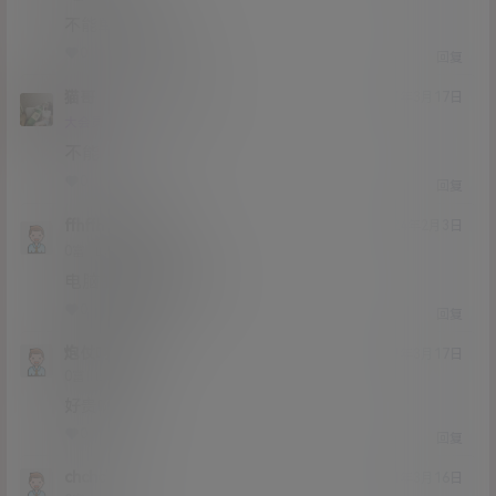
不能单个解压吗？
0
0
回复
猫哥
ryhff
A
M
21年3月17日
@
Lv12
大会员
子爵
不能
0
0
回复
ffhffh
猫哥
A
M
24年2月3日
@
Lv0
0富
电脑的话怎么解压
0
0
回复
炮仗呵呵呵
21年3月17日
Lv0
0富
好贵啊
0
0
回复
chchch
21年3月16日