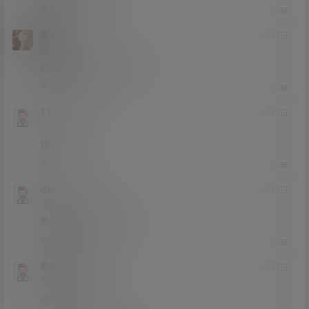
0
0
回复
杨自摸
21年3月12日
Lv0
0富
这主要是修复哪一方面？
0
0
回复
1123344
21年3月12日
Lv0
0富
损坏啊
0
0
回复
dakjbd
21年3月12日
Lv0
0富
为啥显示压缩包损坏
0
0
回复
会听不会唱
21年3月12日
Lv2
2富
这个真心顶啊