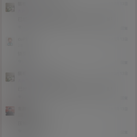
猫哥
cuihb
A
M
21年3月13日
@
Lv12
大会员
子爵
已经补好，请勿在线解压，各位大神，谢谢！
0
0
回复
cuihb
21年3月13日
Lv2
2富
链接炸了
0
0
回复
猫哥
cuihb
A
M
21年3月13日
@
Lv12
大会员
子爵
已经补好，请勿在线解压，各位大神，谢谢！
0
0
回复
车震硬汉
21年3月13日
Lv2
2富
压缩包损坏是为啥
0
0
回复