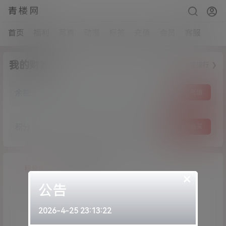
青楼网
首页
福利
写真
动漫
标签
充值
会员
客服
我的财富
财富排行 ❯
余额
充值
积分
积分购买
积分记录
余额记录
×
公告
2026-4-25 23:13:22